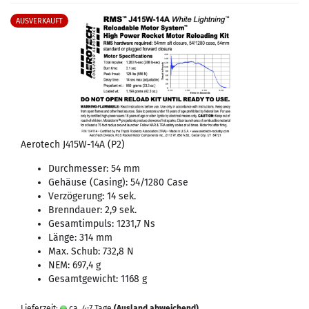
AUSVERKAUFT
Aerotech J415W-14A (P2)
Durchmesser: 54 mm
Gehäuse (Casing): 54/1280 Case
Verzögerung: 14 sek.
Brenndauer: 2,9 sek.
Gesamtimpuls: 1231,7 Ns
Länge: 314 mm
Max. Schub: 732,8 N
NEM: 697,4 g
Gesamtgewicht: 1168 g
Lieferzeit:
ca. 4-7 Tage
(Ausland abweichend)