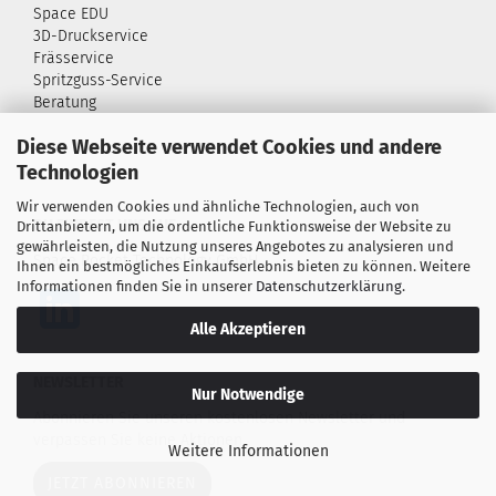
Space EDU
3D-Druckservice
Frässervice
Spritzguss-Service
Beratung
Diese Webseite verwendet Cookies und andere
Technologien
Wir verwenden Cookies und ähnliche Technologien, auch von
DU FINDEST UNS AUF
Drittanbietern, um die ordentliche Funktionsweise der Website zu
gewährleisten, die Nutzung unseres Angebotes zu analysieren und
Space Rocket Technology GmbH
Ihnen ein bestmögliches Einkaufserlebnis bieten zu können. Weitere
Informationen finden Sie in unserer
Datenschutzerklärung
.
Alle Akzeptieren
NEWSLETTER
Nur Notwendige
Abonnieren Sie unseren kostenlosen Newsletter und
verpassen Sie keine Aktionen.
Weitere Informationen
JETZT ABONNIEREN