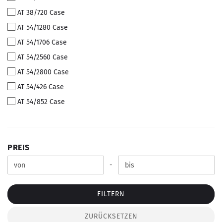
AT 38/720 Case
AT 54/1280 Case
AT 54/1706 Case
AT 54/2560 Case
AT 54/2800 Case
AT 54/426 Case
AT 54/852 Case
PREIS
PREIS
Preis bis
-
FILTERN
ZURÜCKSETZEN