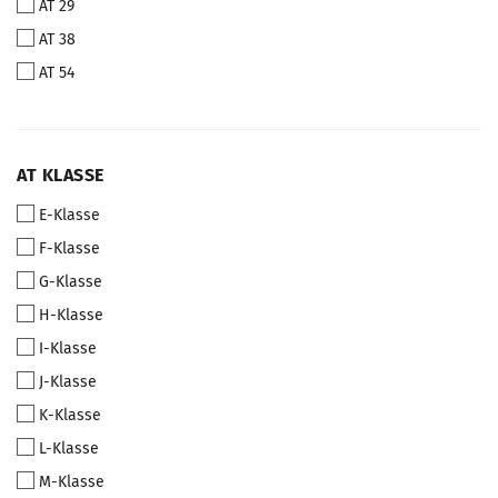
AT 29
AT 38
AT 54
AT
AT KLASSE
KLASSE
E-Klasse
F-Klasse
G-Klasse
H-Klasse
I-Klasse
J-Klasse
K-Klasse
L-Klasse
M-Klasse