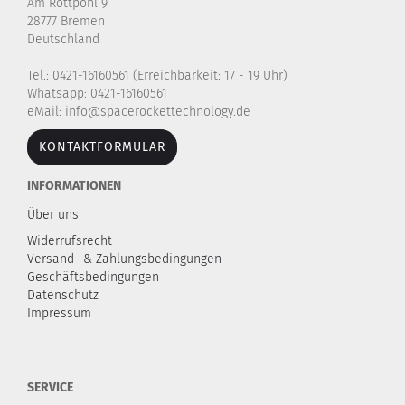
Am Rottpohl 9
28777 Bremen
Deutschland
Tel.: 0421-16160561 (Erreichbarkeit: 17 - 19 Uhr)
Whatsapp: 0421-16160561
eMail: info@spacerockettechnology.de
KONTAKTFORMULAR
INFORMATIONEN
Über uns
Widerrufsrecht
Versand- & Zahlungsbedingungen
Geschäftsbedingungen
Datenschutz
Impressum
SERVICE