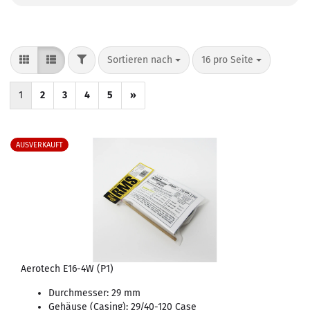
FILTER
Sortieren nach
pro Seite
Sortieren nach
16 pro Seite
1
2
3
4
5
»
AUSVERKAUFT
Aerotech E16-4W (P1)
Durchmesser: 29 mm
Gehäuse (Casing): 29/40-120 Case