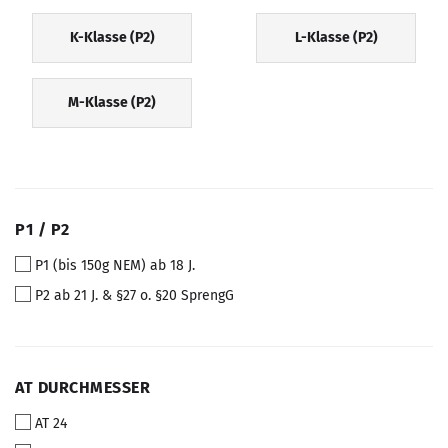
K-Klasse (P2)
L-Klasse (P2)
M-Klasse (P2)
P1
P1 / P2
/
P1 (bis 150g NEM) ab 18 J.
P2
P2 ab 21 J. & §27 o. §20 SprengG
AT
AT DURCHMESSER
DURCHMESSER
AT 24