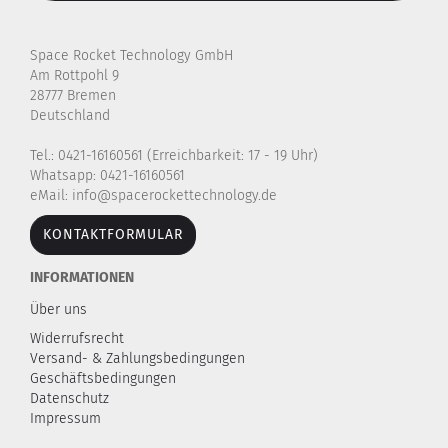
Space Rocket Technology GmbH
Am Rottpohl 9
28777 Bremen
Deutschland
Tel.: 0421-16160561 (Erreichbarkeit: 17 - 19 Uhr)
Whatsapp: 0421-16160561
eMail: info@spacerockettechnology.de
KONTAKTFORMULAR
INFORMATIONEN
Über uns
Widerrufsrecht
Versand- & Zahlungsbedingungen
Geschäftsbedingungen
Datenschutz
Impressum