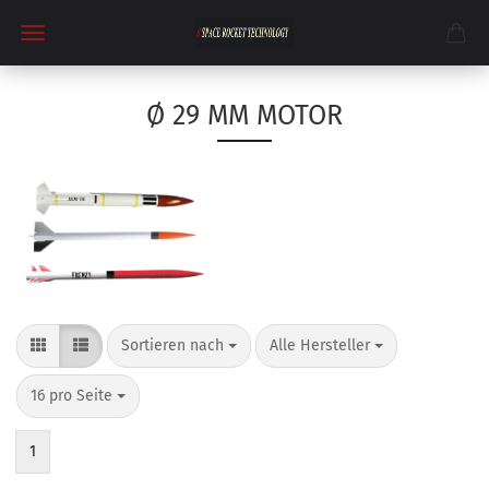
Ø 29 MM MOTOR
Sortieren nach
pro Seite
Sortieren nach
Alle Hersteller
pro Seite
16 pro Seite
1