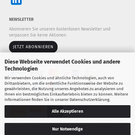
NEWSLETTER
Abonnieren Sie unseren kostenlosen Newsletter und
verpassen Sie keine Aktionen.
JETZT ABONNIEREN
SICHER EINKAUFEN MIT
Diese Webseite verwendet Cookies und andere
Technologien
Wir verwenden Cookies und ähnliche Technologien, auch von
Drittanbietern, um die ordentliche Funktionsweise der Website zu
gewährleisten, die Nutzung unseres Angebotes zu analysieren und
Ihnen ein bestmögliches Einkaufserlebnis bieten zu können. Weitere
WIR VERSENDEN MIT
Informationen finden Sie in unserer
Datenschutzerklärung
.
Alle Akzeptieren
Entdecken Sie unsere große Auswahl an Raketenmotoren für Modellraketen sowie
High-Power-Raketen. AeroTech - Cesaroni - Estes - TSP - Raketenmodellbau Klima
Nur Notwendige