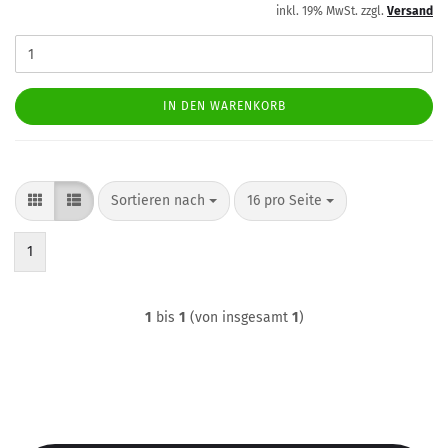
inkl. 19% MwSt. zzgl.
Versand
IN DEN WARENKORB
Sortieren nach
pro Seite
Sortieren nach
16 pro Seite
1
1
bis
1
(von insgesamt
1
)