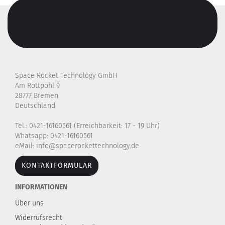
Space Rocket Technology GmbH
Am Rottpohl 9
28777 Bremen
Deutschland
Tel.: 0421-16160561 (Erreichbarkeit: 17 - 19 Uhr)
Whatsapp: 0421-16160561
eMail: info@spacerockettechnology.de
KONTAKTFORMULAR
INFORMATIONEN
Über uns
Widerrufsrecht