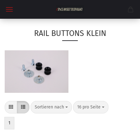
RAIL BUTTONS KLEIN
Sortieren nach
pro Seite
Sortieren nach
16 pro Seite
1