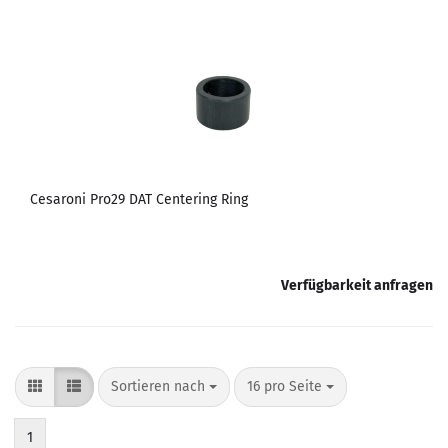
Cesaroni Pro29 DAT Centering Ring
Verfügbarkeit anfragen
Sortieren nach
pro Seite
Sortieren nach
16 pro Seite
1