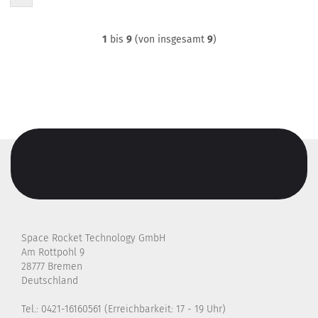
1
bis
9
(von insgesamt
9
)
Space Rocket Technology GmbH
Am Rottpohl 9
28777 Bremen
Deutschland
Tel.: 0421-16160561 (Erreichbarkeit: 17 - 19 Uhr)