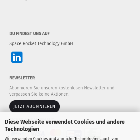
DU FINDEST UNS AUF
Space Rocket Technology GmbH
NEWSLETTER
Abonnieren Sie unseren kostenlosen Newsletter und
verpassen Sie keine Aktionen.
JETZT ABONNIEREN
SICHER EINKAUFEN MIT
Diese Webseite verwendet Cookies und andere
Technologien
Wir verwenden Cookies und ähnliche Technologien, auch von