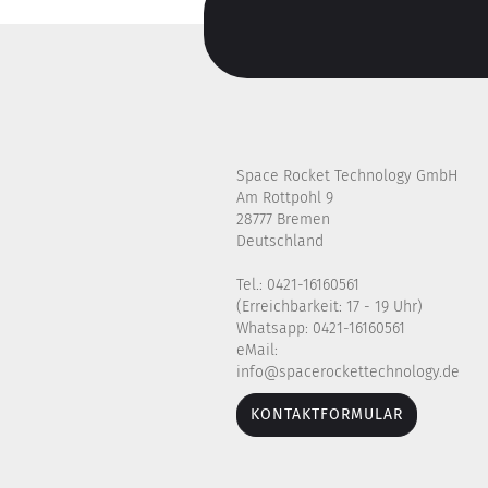
Space Rocket Technology GmbH
Am Rottpohl 9
28777 Bremen
Deutschland
Tel.: 0421-16160561
(Erreichbarkeit: 17 - 19 Uhr)
Whatsapp: 0421-16160561
eMail:
info@spacerockettechnology.de
KONTAKTFORMULAR