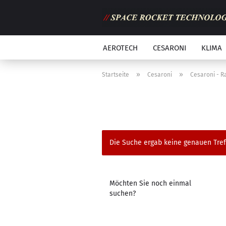
AEROTECH
CESARONI
KLIMA
»
»
Startseite
Cesaroni
Cesaroni - 
Die Suche ergab keine genauen Tref
MÖCHTEN
Möchten Sie noch einmal
SIE
suchen?
NOCH
EINMAL
SUCHEN?