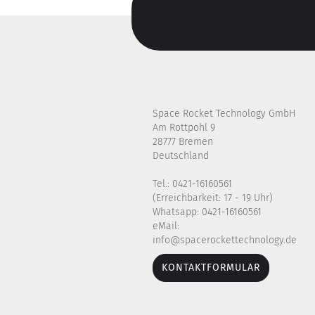
Space Rocket Technology GmbH
Am Rottpohl 9
28777 Bremen
Deutschland
Tel.: 0421-16160561
(Erreichbarkeit: 17 - 19 Uhr)
Whatsapp: 0421-16160561
eMail:
info@spacerockettechnology.de
KONTAKTFORMULAR