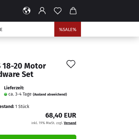
E
%SALE%
Auf
 18-20 Motor
den
dware Set
Merkzettel
Lieferzeit:
ca. 3-4 Tage
(Ausland abweichend)
estand:
1
Stück
68,40 EUR
inkl. 19% MwSt. zzgl.
Versand