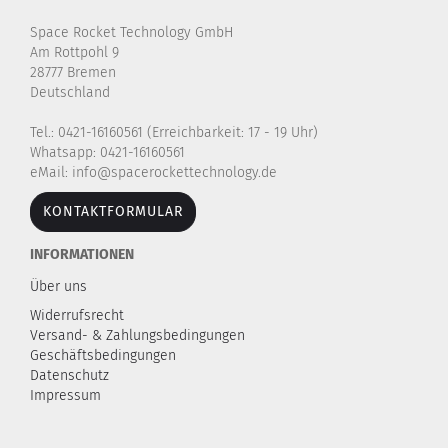
Space Rocket Technology GmbH
Am Rottpohl 9
28777 Bremen
Deutschland
Tel.: 0421-16160561 (Erreichbarkeit: 17 - 19 Uhr)
Whatsapp: 0421-16160561
eMail: info@spacerockettechnology.de
KONTAKTFORMULAR
INFORMATIONEN
Über uns
Widerrufsrecht
Versand- & Zahlungsbedingungen
Geschäftsbedingungen
Datenschutz
Impressum