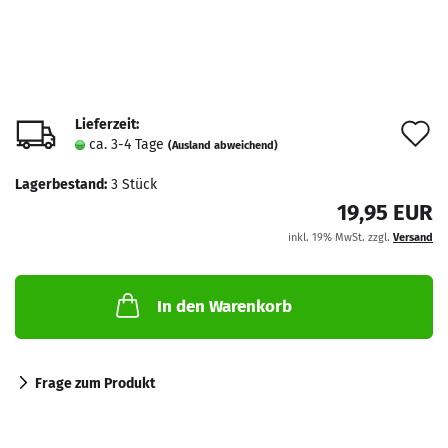
Lieferzeit:
A
ca. 3-4 Tage
(Ausland abweichend)
d
Lagerbestand:
3
Stück
M
19,95 EUR
inkl. 19% MwSt. zzgl.
Versand
In den Warenkorb
Frage zum Produkt