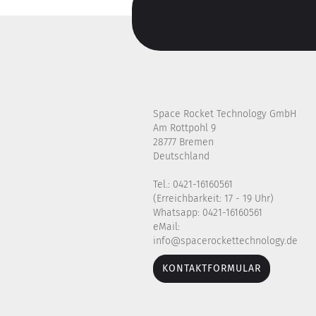
Space Rocket Technology GmbH
Am Rottpohl 9
28777 Bremen
Deutschland
Tel.: 0421-16160561
(Erreichbarkeit: 17 - 19 Uhr)
Whatsapp: 0421-16160561
eMail:
info@spacerockettechnology.de
KONTAKTFORMULAR