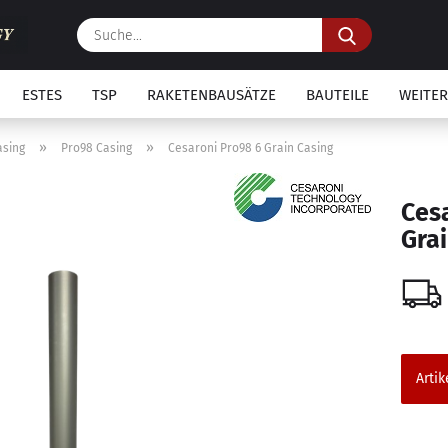
Suche...
ESTES
TSP
RAKETENBAUSÄTZE
BAUTEILE
WEITER
»
»
asing
Pro98 Casing
Cesaroni Pro98 6 Grain Casing
Ces
Grai
Artik