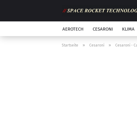
AEROTECH
CESARONI
KLIMA
»
»
Startseite
Cesaroni
Cesaroni - C