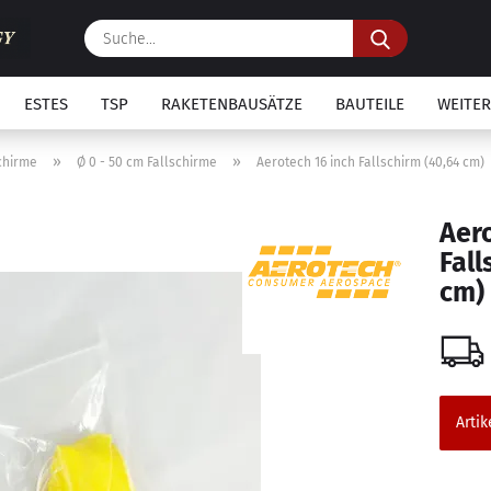
Suche...
ESTES
TSP
RAKETENBAUSÄTZE
BAUTEILE
WEITER
»
»
chirme
Ø 0 - 50 cm Fallschirme
Aerotech 16 inch Fallschirm (40,64 cm)
Aero
Fall
cm)
Artik