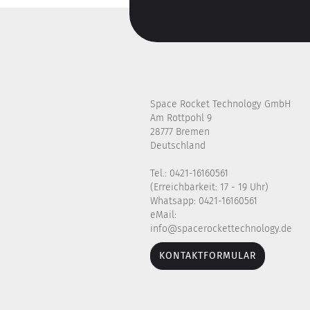
Space Rocket Technology GmbH
Am Rottpohl 9
28777 Bremen
Deutschland
Tel.: 0421-16160561
(Erreichbarkeit: 17 - 19 Uhr)
Whatsapp: 0421-16160561
eMail:
info@spacerockettechnology.de
KONTAKTFORMULAR