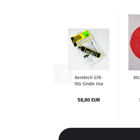
Aerotech G78-
30c
10G Single Use
(P1)
58,80 EUR