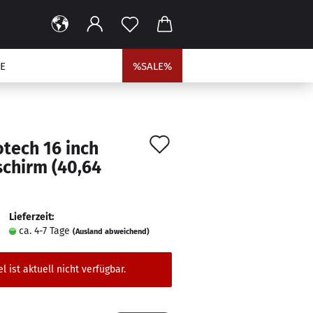
E
%SALE%
Auf
tech 16 inch
den
schirm (40,64
Merkzettel
Lieferzeit:
ca. 4-7 Tage
(Ausland abweichend)
el ist aktuell nicht verfügbar.